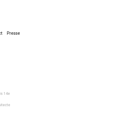
ct
Presse
is 14e
itecte