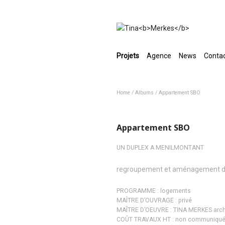
Projets
Agence
News
Conta
Home
/
Albums
/
Appartement SBO
Appartement SBO
UN DUPLEX A MENILMONTANT
regroupement et aménagement de
PROGRAMME : logements
MAÎTRE D’OUVRAGE : privé
MAÎTRE D’OEUVRE : TINA MERKES arch
COÛT TRAVAUX HT : non communiqu