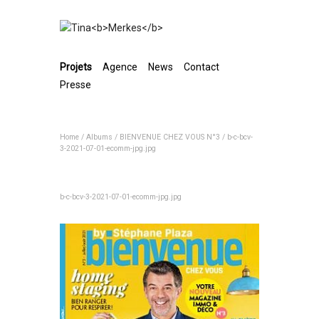
Projets
Agence
News
Contact
Presse
Home
/
Albums
/
BIENVENUE CHEZ VOUS N°3
/
b-c-bcv-
3-2021-07-01-ecomm-jpg.jpg
b-c-bcv-3-2021-07-01-ecomm-jpg.jpg