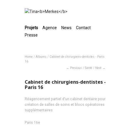
Projets
Agence
News
Contact
Presse
Home
/
Albums
/
Cabinet de chirurgiens-dentistes - Paris
16
Previous
/
Santé
/
Next
Cabinet de chirurgiens-dentistes -
Paris 16
Réagencement partiel d'un cabinet dentaire pour
création de salles de soins et blocs opératoires
supplémentaires
Paris 16e