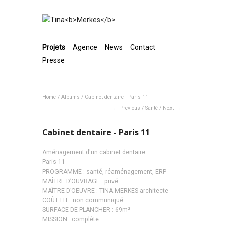
Projets
Agence
News
Contact
Presse
Home
/
Albums
/
Cabinet dentaire - Paris 11
Previous
/
Santé
/
Next
Cabinet dentaire - Paris 11
Aménagement d'un cabinet dentaire
Paris 11
PROGRAMME : santé, réaménagement, ERP
MAÎTRE D’OUVRAGE : privé
MAÎTRE D’OEUVRE : TINA MERKES architecte
COÛT HT : non communiqué
SURFACE DE PLANCHER : 69m²
MISSION : complète